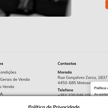
es
Contactos
Condições
Morada
Rua Gonçalves Zarco, 1837
 Gerais de Venda
4450-685 Matosinhos
ós-Venda
Política
Telefone
MA
Ao aceitar
+351 220 046 100
utilização
e Cookies
Chamada para rede fixa naciona
serviços e
cookies a 
Política de Privacidade