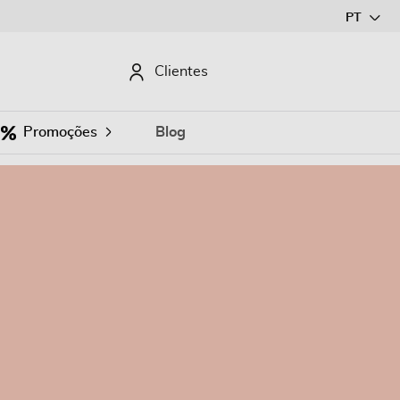
Ir
PT
para
o
CURAR
Clientes
Conteúdo
Promoções
Blog