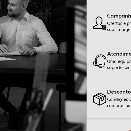
Campanha
Ofertas e p
suas margen
Atendime
Uma equipa 
suporte sem
Desconto
Condições v
compras ain