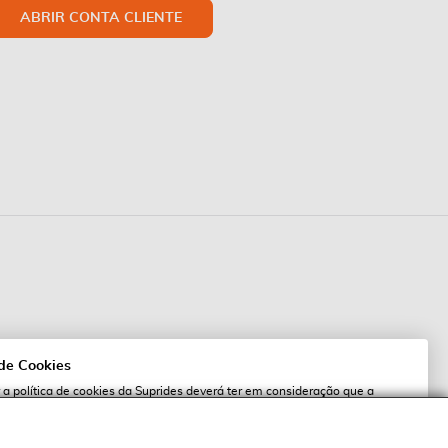
ABRIR CONTA CLIENTE
 de Cookies
 a política de cookies da Suprides deverá ter em consideração que a
 de cookies possibilita a personalização da utilização e a apresentação de
l
 ofertas adaptadas ao seu interesses. Pode alterar as suas definições de
qualquer altura.