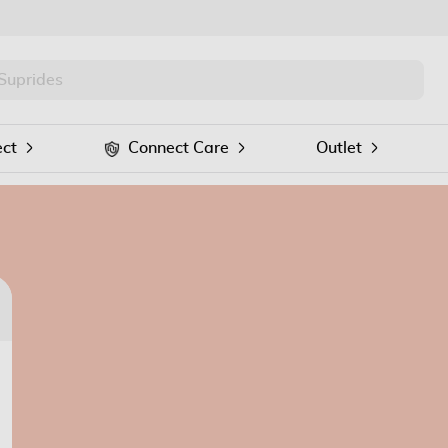
PRO
Procurar
ct
Connect Care
Outlet
Voltar
Para recuperar a sua palavra passe introduza
o seu email no seguinte formulário: