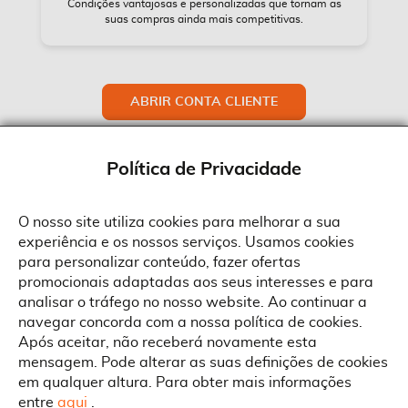
Condições vantajosas e personalizadas que tornam as
suas compras ainda mais competitivas.
ABRIR CONTA CLIENTE
Política de Privacidade
O nosso site utiliza cookies para melhorar a sua
experiência e os nossos serviços. Usamos cookies
Sobre a Suprides
para personalizar conteúdo, fazer ofertas
Política de Cookies
promocionais adaptadas aos seus interesses e para
Quem Somos
Informações
Ao aceitar a política de cookies da Suprides deverá ter em consideração
analisar o tráfego no nosso website. Ao continuar a
que a utilização de cookies possibilita a personalização da utilização e a
Recrutamento
navegar concorda com a nossa política de cookies.
apresentação de serviços e ofertas adaptadas ao seu interesses. Pode
Termos e Condições
alterar as suas definições de cookies a qualquer altura.
Contactos
Após aceitar, não receberá novamente esta
Condições Gerais de Venda
mensagem. Pode alterar as suas definições de cookies
Rua Gonçalves Zarco, 1837
em qualquer altura. Para obter mais informações
Serviço Pós-Venda
Morada
4450-685 Matosinhos
ACEITAR TUDO
entre
aqui
.