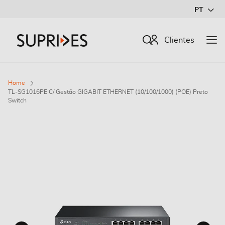
Ir
PT
para
o
Procurar
Clientes
Conteúdo
Home
TL-SG1016PE C/ Gestão GIGABIT ETHERNET (10/100/1000) (POE) Preto
Switch
Saltar
para
o
final
da
Galeria
de
imagens