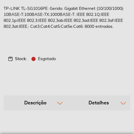
de
imagens
TP-LINK TL-SG1016PE: Gerido: Gigabit Ethernet (10/100/1000):
10BASE-T:100BASE-TX:1000BASE-T: IEEE 802.1Q:IEEE
802.1p:IEEE 802.3:IEEE 802.3ab:IEEE 802.3ad:IEEE 802.3af:IEEE
802.3at:IEEE.: Cat3:Cat4:Cat5:Cat5e:Cat6: 8000 entradas.
Stock:
Esgotado
Descrição
Detalhes