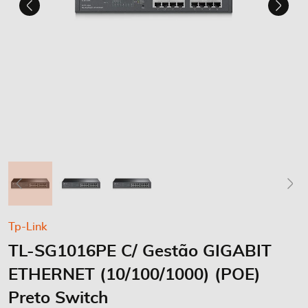
Saltar
Tp-Link
para
TL-SG1016PE C/ Gestão GIGABIT
o
início
ETHERNET (10/100/1000) (POE)
da
Galeria
Preto Switch