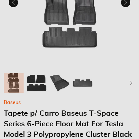
Saltar
Baseus
para
Tapete p/ Carro Baseus T-Space
o
início
Series 6-Piece Floor Mat For Tesla
da
Galeria
Model 3 Polypropylene Cluster Black