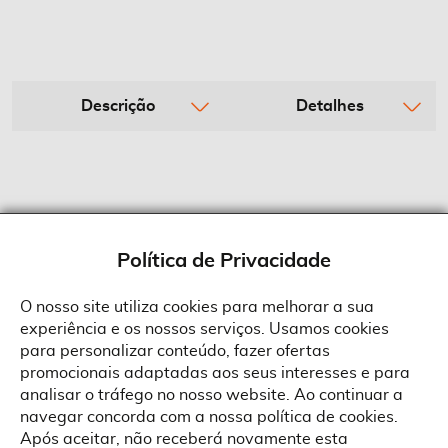
Descrição
Detalhes
Política de Privacidade
O nosso site utiliza cookies para melhorar a sua
experiência e os nossos serviços. Usamos cookies
Sobre a Suprides
para personalizar conteúdo, fazer ofertas
Política de Cookies
promocionais adaptadas aos seus interesses e para
Quem Somos
Informações
Ao aceitar a política de cookies da Suprides deverá ter em consideração
analisar o tráfego no nosso website. Ao continuar a
que a utilização de cookies possibilita a personalização da utilização e a
Recrutamento
navegar concorda com a nossa política de cookies.
apresentação de serviços e ofertas adaptadas ao seu interesses. Pode
Termos e Condições
alterar as suas definições de cookies a qualquer altura.
Contactos
Após aceitar, não receberá novamente esta