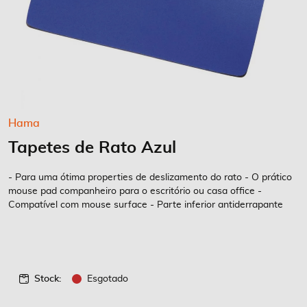
Saltar
Hama
para
Tapetes de Rato Azul
o
início
da
- Para uma ótima properties de deslizamento do rato - O prático
Galeria
mouse pad companheiro para o escritório ou casa office -
Compatível com mouse surface - Parte inferior antiderrapante
de
imagens
Stock:
Esgotado