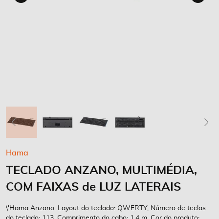
Saltar
Hama
para
TECLADO ANZANO, MULTIMÉDIA,
o
início
COM FAIXAS de LUZ LATERAIS
da
Galeria
\'Hama Anzano. Layout do teclado: QWERTY, Número de teclas
de
do teclado: 113. Comprimento do cabo: 1,4 m. Cor do produto: