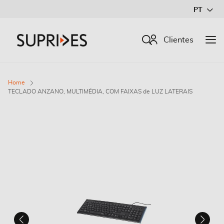
Ir
PT
para
o
Procurar
Clientes
Conteúdo
Home
TECLADO ANZANO, MULTIMÉDIA, COM FAIXAS de LUZ LATERAIS
Saltar
para
o
final
da
Galeria
de
imagens