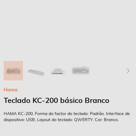
Saltar
Hama
para
Teclado KC-200 básico Branco
o
início
da
HAMA KC-200. Forma do factor do teclado: Padrão. Interface de
Galeria
dispositivo: USB, Layout do teclado: QWERTY. Cor: Branco.
de
imagens