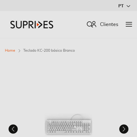
Ir
PT
para
o
Procurar
Clientes
Conteúdo
Home
Teclado KC-200 básico Branco
Saltar
para
o
final
da
Galeria
de
imagens