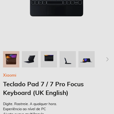
Saltar
Xiaomi
para
Teclado Pad 7 / 7 Pro Focus
o
início
Keyboard (UK English)
da
Galeria
Digite. Rastreie. A qualquer hora.
de
Experiência ao nível de PC
imagens