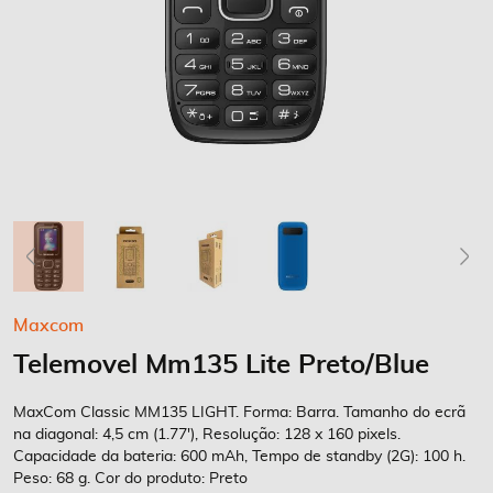
Saltar
Maxcom
para
Telemovel Mm135 Lite Preto/Blue
o
início
da
MaxCom Classic MM135 LIGHT. Forma: Barra. Tamanho do ecrã
Galeria
na diagonal: 4,5 cm (1.77'), Resolução: 128 x 160 pixels.
Capacidade da bateria: 600 mAh, Tempo de standby (2G): 100 h.
de
Peso: 68 g. Cor do produto: Preto
imagens