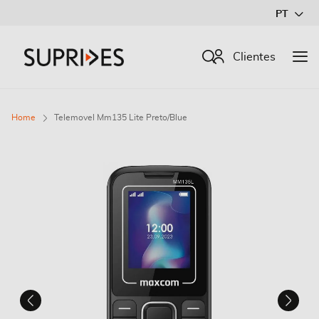
Ir
PT
para
o
Procurar
Clientes
Conteúdo
Home
Telemovel Mm135 Lite Preto/Blue
Saltar
para
o
final
da
Galeria
de
imagens