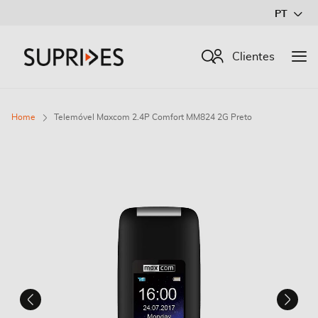
Ir
PT
para
o
Procurar
Clientes
Conteúdo
Home
Telemóvel Maxcom 2.4P Comfort MM824 2G Preto
Saltar
para
o
final
da
Galeria
de
imagens