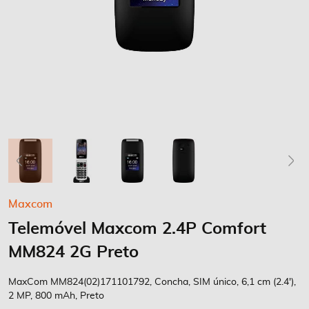
Saltar
Maxcom
para
Telemóvel Maxcom 2.4P Comfort
o
início
MM824 2G Preto
da
Galeria
MaxCom MM824(02)171101792, Concha, SIM único, 6,1 cm (2.4'),
de
2 MP, 800 mAh, Preto
imagens