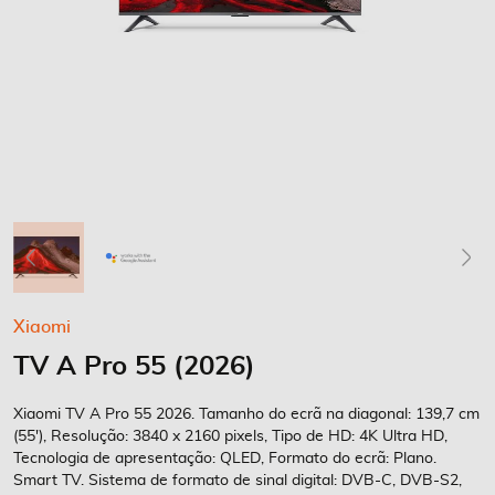
Saltar
Xiaomi
para
TV A Pro 55 (2026)
o
início
da
Xiaomi TV A Pro 55 2026. Tamanho do ecrã na diagonal: 139,7 cm
Galeria
(55'), Resolução: 3840 x 2160 pixels, Tipo de HD: 4K Ultra HD,
Tecnologia de apresentação: QLED, Formato do ecrã: Plano.
de
Smart TV. Sistema de formato de sinal digital: DVB-C, DVB-S2,
imagens