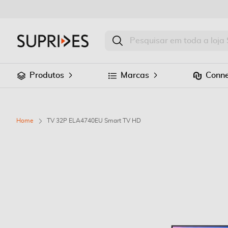
Produtos
Marcas
Conne
Home
TV 32P ELA4740EU Smart TV HD
Saltar
para
o
final
da
Galeria
de