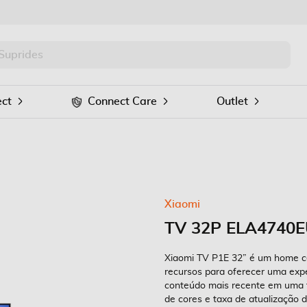
PRO
Procurar
ct
Connect Care
Outlet
Xiaomi
TV 32P ELA4740E
Xiaomi TV P1E 32” é um home cen
recursos para oferecer uma expe
conteúdo mais recente em uma t
de cores e taxa de atualização 