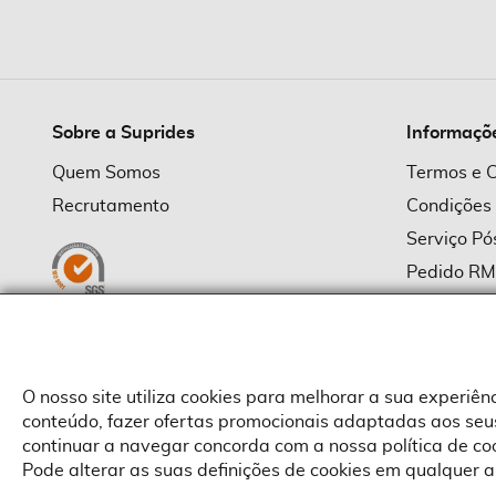
imagens
Sobre a Suprides
Informaçõ
Quem Somos
Termos e 
Recrutamento
Condições
Serviço P
Pedido R
Política d
Política d
Provedor
O nosso site utiliza cookies para melhorar a sua experiê
conteúdo, fazer ofertas promocionais adaptadas aos seus
continuar a navegar concorda com a nossa política de c
Pode alterar as suas definições de cookies em qualquer a
Copyright © Suprides 2026 - Powered by Toogas with
Magento
,