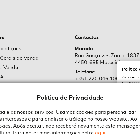
es
Contactos
Condições
Morada
Rua Gonçalves Zarco, 1837
 Gerais de Venda
4450-685 Matosinhos
ós-Venda
Política
Telefone
MA
Ao aceitar
+351 220 046 100
utilização
e Cookies
Chamada para rede fixa naciona
serviços e
cookies a 
e Privacidade
Política de Privacidade
Email
comercial@suprid
ncia e os nossos serviços. Usamos cookies para personalizar
 interesses e para analisar o tráfego no nosso website. Ao
A
ookies. Após aceitar, não receberá novamente esta mensage
ltura. Para obter mais informações entre
aqui
.
 an Adobe Company