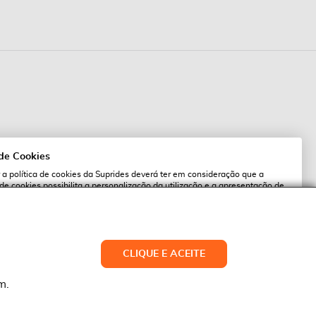
 de Cookies
 a política de cookies da Suprides deverá ter em consideração que a
 de cookies possibilita a personalização da utilização e a apresentação de
l
 ofertas adaptadas ao seu interesses. Pode alterar as suas definições de
qualquer altura.
es.pt
ACEITAR TUDO
CLIQUE E ACEITE
LTERAR DEFINIÇÕES
NEGAR
m.