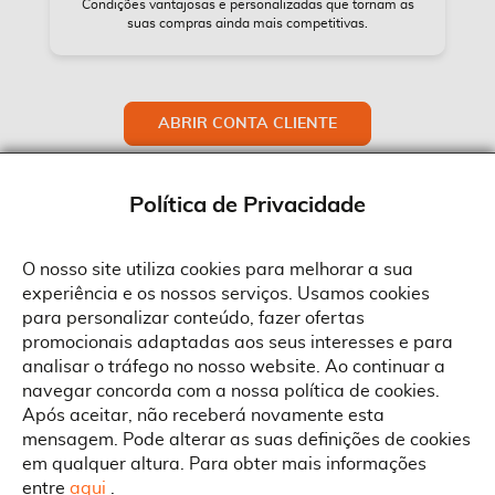
Condições vantajosas e personalizadas que tornam as
suas compras ainda mais competitivas.
ABRIR CONTA CLIENTE
Política de Privacidade
O nosso site utiliza cookies para melhorar a sua
experiência e os nossos serviços. Usamos cookies
Sobre a Suprides
para personalizar conteúdo, fazer ofertas
Política de Cookies
promocionais adaptadas aos seus interesses e para
Quem Somos
Informações
Ao aceitar a política de cookies da Suprides deverá ter em consideração
analisar o tráfego no nosso website. Ao continuar a
que a utilização de cookies possibilita a personalização da utilização e a
Recrutamento
navegar concorda com a nossa política de cookies.
apresentação de serviços e ofertas adaptadas ao seu interesses. Pode
Termos e Condições
alterar as suas definições de cookies a qualquer altura.
Contactos
Após aceitar, não receberá novamente esta
Condições Gerais de Venda
mensagem. Pode alterar as suas definições de cookies
Rua Gonçalves Zarco, 1837
em qualquer altura. Para obter mais informações
Serviço Pós-Venda
Morada
4450-685 Matosinhos
ACEITAR TUDO
entre
aqui
.