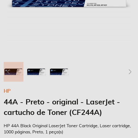
Saltar
HP
para
44A - Preto - original - LaserJet -
o
início
cartucho de Toner (CF244A)
da
Galeria
HP 44A Black Original LaserJet Toner Cartridge, Laser cartridge,
de
1000 páginas, Preto, 1 peça(s)
imagens