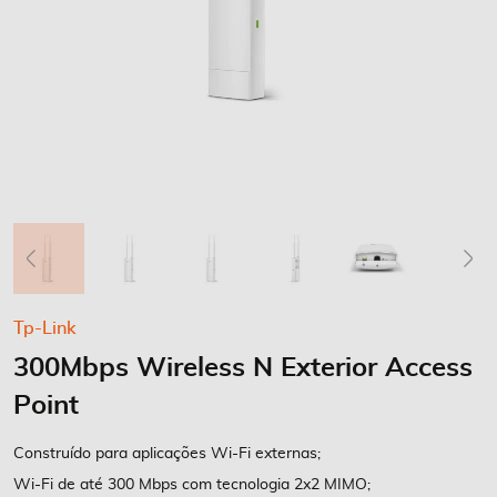
Saltar
Tp-Link
para
300Mbps Wireless N Exterior Access
o
início
Point
da
Galeria
Construído para aplicações Wi-Fi externas;
de
Wi-Fi de até 300 Mbps com tecnologia 2x2 MIMO;
imagens