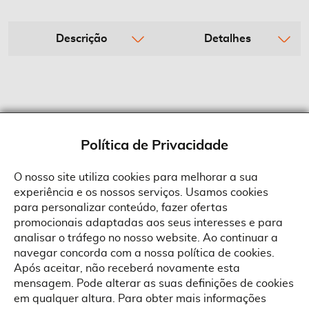
Descrição
Detalhes
Política de Privacidade
O nosso site utiliza cookies para melhorar a sua
experiência e os nossos serviços. Usamos cookies
Sobre a Suprides
para personalizar conteúdo, fazer ofertas
Política de Cookies
promocionais adaptadas aos seus interesses e para
Quem Somos
Informações
Ao aceitar a política de cookies da Suprides deverá ter em consideração
analisar o tráfego no nosso website. Ao continuar a
que a utilização de cookies possibilita a personalização da utilização e a
Recrutamento
navegar concorda com a nossa política de cookies.
apresentação de serviços e ofertas adaptadas ao seu interesses. Pode
Termos e Condições
alterar as suas definições de cookies a qualquer altura.
Contactos
Após aceitar, não receberá novamente esta
Condições Gerais de Venda
mensagem. Pode alterar as suas definições de cookies
Rua Gonçalves Zarco, 1837
em qualquer altura. Para obter mais informações
Serviço Pós-Venda
Morada
4450-685 Matosinhos
ACEITAR TUDO