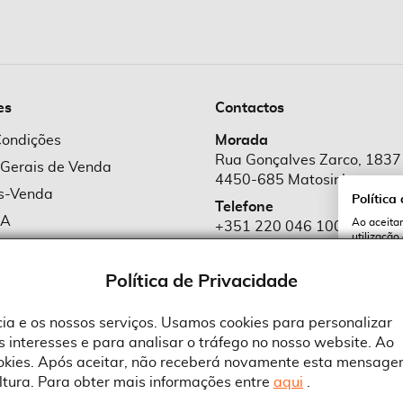
es
Contactos
Condições
Morada
Rua Gonçalves Zarco, 1837
 Gerais de Venda
4450-685 Matosinhos
ós-Venda
Política
Telefone
MA
Ao aceitar
+351 220 046 100
utilização
e Cookies
Chamada para rede fixa naciona
serviços e
cookies a 
e Privacidade
Política de Privacidade
Email
comercial@suprid
ncia e os nossos serviços. Usamos cookies para personalizar
 interesses e para analisar o tráfego no nosso website. Ao
A
ookies. Após aceitar, não receberá novamente esta mensage
ltura. Para obter mais informações entre
aqui
.
 an Adobe Company