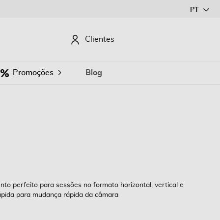
Ir
PT
para
o
CURAR
Clientes
Conteúdo
Promoções
Blog
to perfeito para sessões no formato horizontal, vertical e
ápida para mudança rápida da câmara