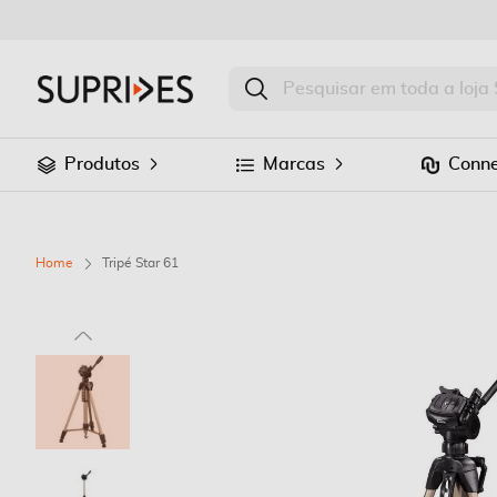
Produtos
Marcas
Conne
Home
Tripé Star 61
Saltar
para
o
final
da
Galeria
de