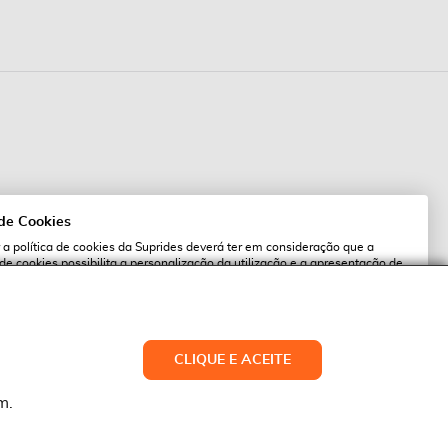
 de Cookies
 a política de cookies da Suprides deverá ter em consideração que a
 de cookies possibilita a personalização da utilização e a apresentação de
l
 ofertas adaptadas ao seu interesses. Pode alterar as suas definições de
qualquer altura.
es.pt
ACEITAR TUDO
CLIQUE E ACEITE
LTERAR DEFINIÇÕES
NEGAR
m.