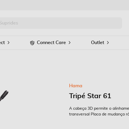
PRO
Procurar
ct
Connect Care
Outlet
Hama
Tripé Star 61
A cabeça 3D permite o alinhamen
transversal Placa de mudança r