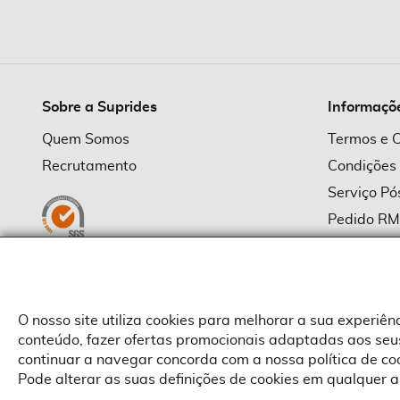
imagens
Sobre a Suprides
Informaçõ
Quem Somos
Termos e 
Recrutamento
Condições
Serviço P
Pedido R
Política d
Política d
Provedor
O nosso site utiliza cookies para melhorar a sua experiê
conteúdo, fazer ofertas promocionais adaptadas aos seus
continuar a navegar concorda com a nossa política de c
Pode alterar as suas definições de cookies em qualquer a
Copyright © Suprides 2026 - Powered by Toogas with
Magento
,