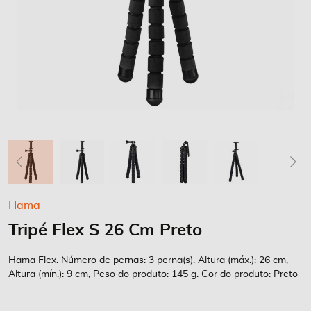
Saltar
Hama
para
Tripé Flex S 26 Cm Preto
o
início
da
Hama Flex. Número de pernas: 3 perna(s). Altura (máx.): 26 cm,
Galeria
Altura (mín.): 9 cm, Peso do produto: 145 g. Cor do produto: Preto
de
imagens