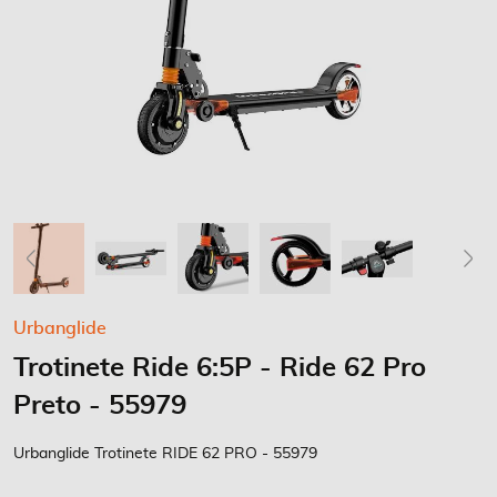
Saltar
Urbanglide
para
Trotinete Ride 6:5P - Ride 62 Pro
o
início
Preto - 55979
da
Galeria
Urbanglide Trotinete RIDE 62 PRO - 55979
de
imagens