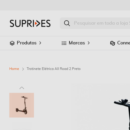
Produtos
Marcas
Conne
Home
Trotinete Elétrica All Road 2 Preto
Saltar
para
o
final
da
Galeria
de