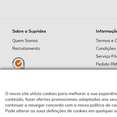
imagens
Sobre a Suprides
Informaçõ
Quem Somos
Termos e 
Recrutamento
Condições
Serviço P
Pedido R
Política d
Política d
Provedor
O nosso site utiliza cookies para melhorar a sua experiê
conteúdo, fazer ofertas promocionais adaptadas aos seus
continuar a navegar concorda com a nossa política de c
Pode alterar as suas definições de cookies em qualquer a
Copyright © Suprides 2026 - Powered by Toogas with
Magento
,