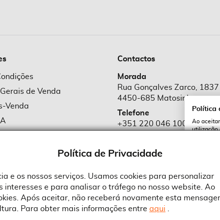
es
Contactos
Condições
Morada
Rua Gonçalves Zarco, 1837
 Gerais de Venda
4450-685 Matosinhos
ós-Venda
Política
Telefone
MA
Ao aceitar
+351 220 046 100
utilização
e Cookies
Chamada para rede fixa naciona
serviços e
cookies a 
e Privacidade
Política de Privacidade
Email
comercial@suprid
ncia e os nossos serviços. Usamos cookies para personalizar
 interesses e para analisar o tráfego no nosso website. Ao
A
ookies. Após aceitar, não receberá novamente esta mensage
ltura. Para obter mais informações entre
aqui
.
 an Adobe Company