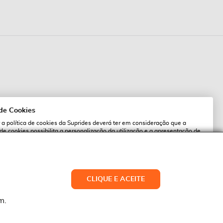
 de Cookies
 a política de cookies da Suprides deverá ter em consideração que a
 de cookies possibilita a personalização da utilização e a apresentação de
l
 ofertas adaptadas ao seu interesses. Pode alterar as suas definições de
qualquer altura.
es.pt
ACEITAR TUDO
CLIQUE E ACEITE
LTERAR DEFINIÇÕES
NEGAR
m.