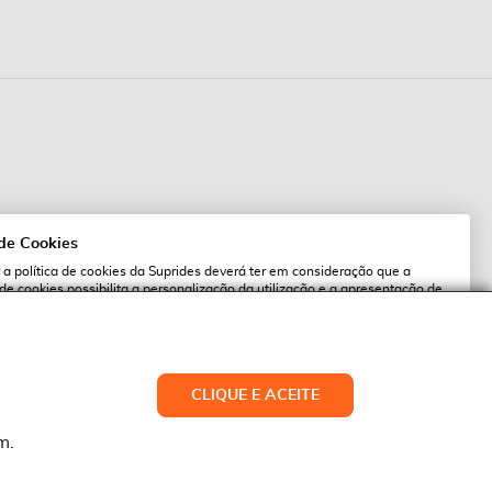
 de Cookies
 a política de cookies da Suprides deverá ter em consideração que a
 de cookies possibilita a personalização da utilização e a apresentação de
l
 ofertas adaptadas ao seu interesses. Pode alterar as suas definições de
qualquer altura.
es.pt
ACEITAR TUDO
CLIQUE E ACEITE
LTERAR DEFINIÇÕES
NEGAR
m.