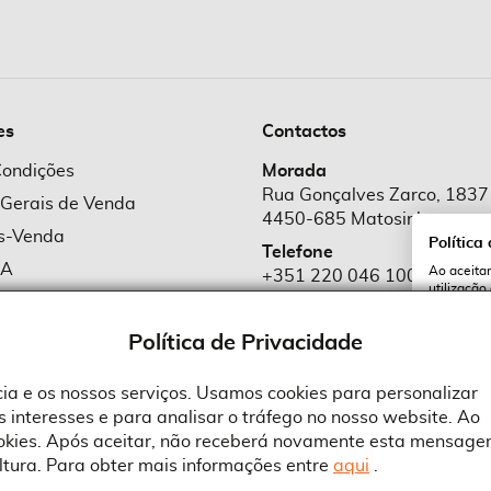
es
Contactos
Condições
Morada
Rua Gonçalves Zarco, 1837
 Gerais de Venda
4450-685 Matosinhos
ós-Venda
Política
Telefone
MA
Ao aceitar
+351 220 046 100
utilização
e Cookies
Chamada para rede fixa naciona
serviços e
cookies a 
e Privacidade
Política de Privacidade
Email
comercial@suprid
ncia e os nossos serviços. Usamos cookies para personalizar
 interesses e para analisar o tráfego no nosso website. Ao
A
ookies. Após aceitar, não receberá novamente esta mensage
ltura. Para obter mais informações entre
aqui
.
 an Adobe Company