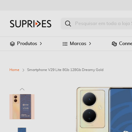
Produtos
Marcas
Conne
Home
Smartphone V29 Lite 8Gb 128Gb Dreamy Gold
Saltar
para
o
final
da
Galeria
de