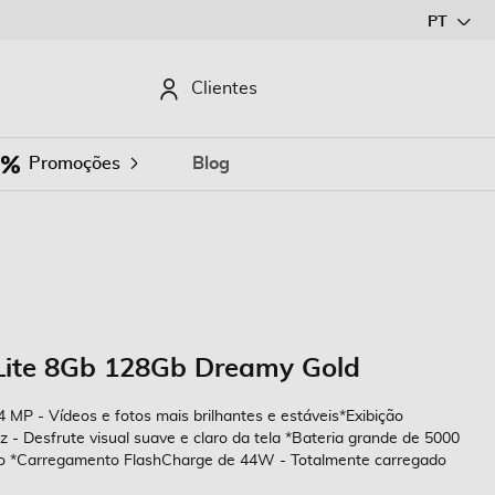
Ir
PT
para
o
CURAR
Clientes
Conteúdo
Promoções
Blog
Lite 8Gb 128Gb Dreamy Gold
MP - Vídeos e fotos mais brilhantes e estáveis ​​*Exibição
 Desfrute visual suave e claro da tela *Bateria grande de 5000
o *Carregamento FlashCharge de 44W - Totalmente carregado