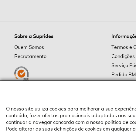
imagens
Sobre a Suprides
Informaçõ
Quem Somos
Termos e 
Recrutamento
Condições
Serviço P
Pedido R
Política d
Política d
Provedor
O nosso site utiliza cookies para melhorar a sua experiê
conteúdo, fazer ofertas promocionais adaptadas aos seus
continuar a navegar concorda com a nossa política de c
Pode alterar as suas definições de cookies em qualquer a
Copyright © Suprides 2026 - Powered by Toogas with
Magento
,