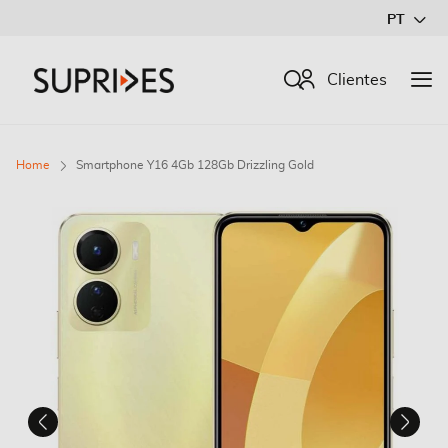
Ir
PT
para
o
Procurar
Clientes
Conteúdo
Home
Smartphone Y16 4Gb 128Gb Drizzling Gold
Saltar
para
o
final
da
Galeria
de
imagens