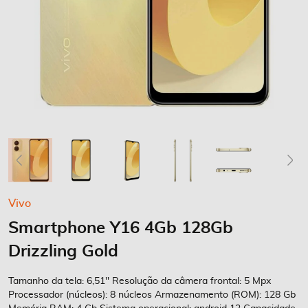
Saltar
Vivo
para
Smartphone Y16 4Gb 128Gb
o
início
Drizzling Gold
da
Galeria
Tamanho da tela: 6,51'' Resolução da câmera frontal: 5 Mpx
de
Processador (núcleos): 8 núcleos Armazenamento (ROM): 128 Gb
imagens