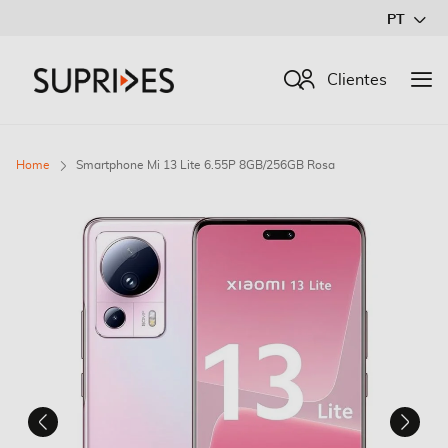
Ir
PT
para
o
Procurar
Clientes
Conteúdo
Home
Smartphone Mi 13 Lite 6.55P 8GB/256GB Rosa
Saltar
para
o
final
da
Galeria
de
imagens