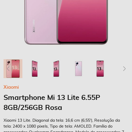
Saltar
Xiaomi
para
Smartphone Mi 13 Lite 6.55P
o
início
8GB/256GB Rosa
da
Galeria
Xiaomi 13 Lite. Diagonal da tela: 16,6 cm (6,55'), Resolução da
de
tela: 2400 x 1080 pixels, Tipo de tela: AMOLED. Família do
imagens